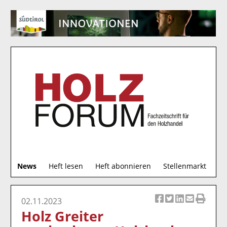
S
News
Heft lesen
Heft abonnieren
Stellenmarkt
u
c
h
02.11.2023
Ar
Ar
Ar
Ar
Ar
e
Holz Greiter
ti
ti
ti
ti
ti