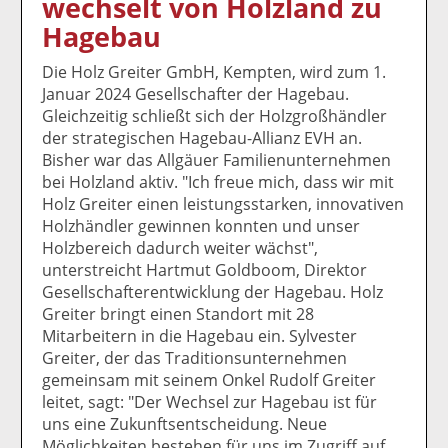
wechselt von Holzland zu
k
k
k
k
k
Hagebau
el
el
el
el
el
a
t
a
p
D
Die Holz Greiter GmbH, Kempten, wird zum 1.
uf
wi
uf
er
ru
Januar 2024 Gesellschafter der Hagebau.
F
tt
Li
E
ck
Gleichzeitig schließt sich der Holzgroßhändler
ac
er
n
m
e
der strategischen Hagebau-Allianz EVH an.
e
n
k
ai
n
Bisher war das Allgäuer Familienunternehmen
b
e
l
bei Holzland aktiv. "Ich freue mich, dass wir mit
o
di
v
Holz Greiter einen leistungsstarken, innovativen
o
n
er
Holzhändler gewinnen konnten und unser
k
te
se
Holzbereich dadurch weiter wächst",
te
il
n
unterstreicht Hartmut Goldboom, Direktor
il
e
d
Gesellschafterentwicklung der Hagebau. Holz
e
n
e
Greiter bringt einen Standort mit 28
n
n
Mitarbeitern in die Hagebau ein. Sylvester
Greiter, der das Traditionsunternehmen
gemeinsam mit seinem Onkel Rudolf Greiter
leitet, sagt: "Der Wechsel zur Hagebau ist für
uns eine Zukunftsentscheidung. Neue
Möglichkeiten bestehen für uns im Zugriff auf