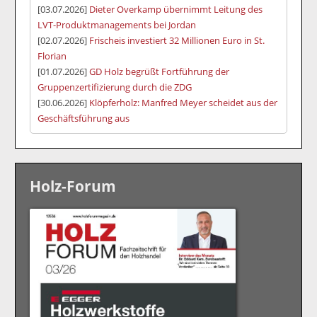
[03.07.2026]
Dieter Overkamp übernimmt Leitung des
LVT-Produktmanagements bei Jordan
[02.07.2026]
Frischeis investiert 32 Millionen Euro in St.
Florian
[01.07.2026]
GD Holz begrüßt Fortführung der
Gruppenzertifizierung durch die ZDG
[30.06.2026]
Klöpferholz: Manfred Meyer scheidet aus der
Geschäftsführung aus
Holz-Forum