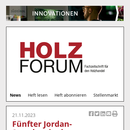
S
News
Heft lesen
Heft abonnieren
Stellenmarkt
u
c
h
21.11.2023
Ar
Ar
Ar
Ar
Ar
e
Fünfter Jordan-
ti
ti
ti
ti
ti