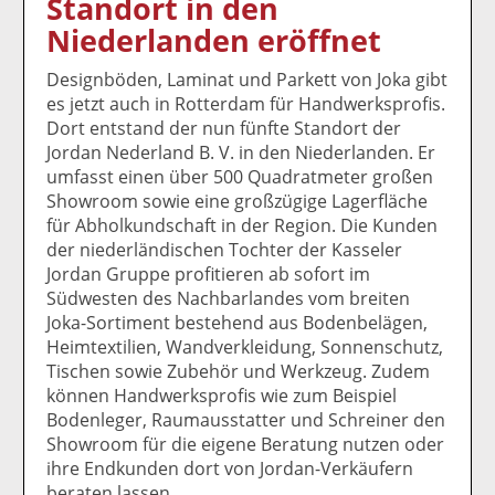
Standort in den
k
k
k
k
k
Niederlanden eröffnet
el
el
el
el
el
a
t
a
p
D
Designböden, Laminat und Parkett von Joka gibt
uf
wi
uf
er
ru
es jetzt auch in Rotterdam für Handwerksprofis.
F
tt
Li
E
ck
Dort entstand der nun fünfte Standort der
ac
er
n
m
e
Jordan Nederland B. V. in den Niederlanden. Er
e
n
k
ai
n
umfasst einen über 500 Quadratmeter großen
b
e
l
Showroom sowie eine großzügige Lagerfläche
o
di
v
für Abholkundschaft in der Region. Die Kunden
o
n
er
der niederländischen Tochter der Kasseler
k
te
se
Jordan Gruppe profitieren ab sofort im
te
il
n
Südwesten des Nachbarlandes vom breiten
il
e
d
Joka-Sortiment bestehend aus Bodenbelägen,
e
n
e
Heimtextilien, Wandverkleidung, Sonnenschutz,
n
n
Tischen sowie Zubehör und Werkzeug. Zudem
können Handwerksprofis wie zum Beispiel
Bodenleger, Raumausstatter und Schreiner den
Showroom für die eigene Beratung nutzen oder
ihre Endkunden dort von Jordan-Verkäufern
beraten lassen.