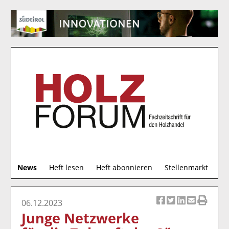
S
News
Heft lesen
Heft abonnieren
Stellenmarkt
u
c
h
06.12.2023
Ar
Ar
Ar
Ar
Ar
e
Junge Netzwerke
ti
ti
ti
ti
ti