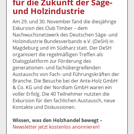
für die Zukunft der Säge-
k
k
k
k
k
und Holzindustrie
el
el
el
el
el
a
t
a
p
D
Am 29. und 30. November fand die diesjährige
uf
wi
uf
er
ru
Exkursion des Club Timber – dem
F
tt
Li
E
ck
Nachwuchsnetzwerk des Deutschen Säge- und
ac
er
n
m
e
Holzindustrie Bundesverbands e.V. (DeSH) in
e
n
k
ai
n
Magdeburg und im Südharz statt. Der DeSH
b
e
l
organisiert die regelmäßigen Treffen als
o
di
v
Dialogplattform zur Förderung des
o
n
er
generationen- und fachübergreifenden
k
te
se
Austauschs von Fach- und Führungskräften der
te
il
n
Branche. Die Besuche bei der Ante-Holz GmbH
il
e
d
& Co. KG und der Nordlam GmbH waren ein
e
n
e
voller Erfolg. Die 40 Teilnehmer nutzten die
n
n
Exkursion für den fachlichen Austausch, neue
Kontakte und Diskussionen.
Wissen, was den Holzhandel bewegt –
Newsletter jetzt kostenlos anonnieren!