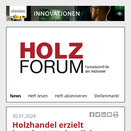
S
News
Heft lesen
Heft abonnieren
Stellenmarkt
u
c
h
30.01.2024
Ar
Ar
Ar
Ar
Ar
e
Holzhandel erzielt
ti
ti
ti
ti
ti