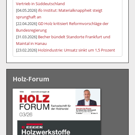
Vertrieb in Süddeutschland
[04.05.2026]
ifo Institut: Materialknappheit steigt
sprunghaft an
[22.04.2026]
GD Holz kritisiert Reformvorschläge der
Bundesregierung
[31.03.2026]
Becher bündelt Standorte Frankfurt und
Maintal in Hanau
[23.02.2026]
Holzindustrie: Umsatz sinkt um 1,5 Prozent
Holz-Forum