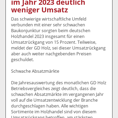
im Jahr 2023 deutlich
k
k
k
k
k
weniger Umsatz
el
el
el
el
el
a
t
a
p
D
Das schwierige wirtschaftliche Umfeld
uf
wi
uf
er
ru
verbunden mit einer sehr schwachen
F
tt
Li
E
ck
Baukonjunktur sorgten beim deutschen
ac
er
n
m
e
Holzhandel 2023 insgesamt für einen
e
n
k
ai
n
Umsatzrückgang von 15 Prozent. Teilweise,
b
e
l
meldet der GD Holz, sei dieser Umsatzrückgang
o
di
v
aber auch weiter nachgebenden Preisen
o
n
er
geschuldet.
k
te
se
te
il
n
Schwache Absatzmärkte
il
e
d
e
n
e
Die Jahresauswertung des monatlichen GD Holz
n
n
Betriebsvergleiches zeigt deutlich, dass die
schwachen Absatzmärkte im vergangenen Jahr
voll auf die Umsatzentwicklung der Branche
durchgeschlagen haben. Alle wichtigen
Sortimente im Holzhandel sind von diesem
Umsatzrückgang betroffen, am stärksten