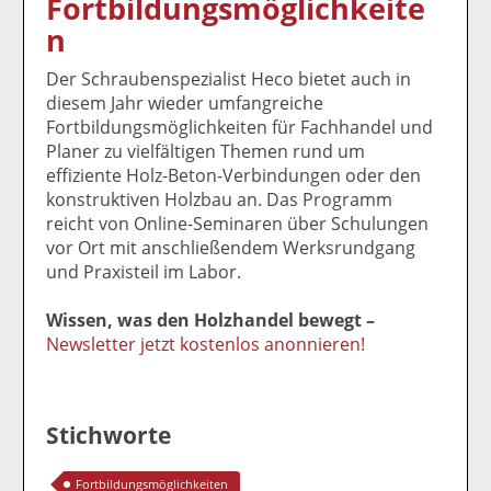
Fortbildungsmöglichkeite
k
k
k
k
k
n
el
el
el
el
el
a
t
a
p
D
Der Schraubenspezialist Heco bietet auch in
uf
wi
uf
er
ru
diesem Jahr wieder umfangreiche
F
tt
Li
E
ck
Fortbildungsmöglichkeiten für Fachhandel und
ac
er
n
m
e
Planer zu vielfältigen Themen rund um
e
n
k
ai
n
effiziente Holz-Beton-Verbindungen oder den
b
e
l
konstruktiven Holzbau an. Das Programm
o
di
v
reicht von Online-Seminaren über Schulungen
o
n
er
vor Ort mit anschließendem Werksrundgang
k
te
se
und Praxisteil im Labor.
te
il
n
il
e
d
Wissen, was den Holzhandel bewegt –
e
n
e
Newsletter jetzt kostenlos anonnieren!
n
n
Stichworte
Fortbildungsmöglichkeiten