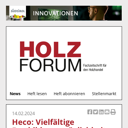
S
News
Heft lesen
Heft abonnieren
Stellenmarkt
u
c
h
14.02.2024
Ar
Ar
Ar
Ar
Ar
e
Heco: Vielfältige
ti
ti
ti
ti
ti