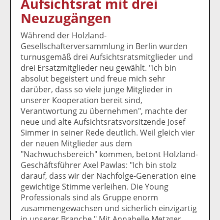
Aufsichtsrat mit drei
k
k
k
k
k
Neuzugängen
el
el
el
el
el
a
t
a
p
D
Während der Holzland-
uf
wi
uf
er
ru
Gesellschafterversammlung in Berlin wurden
F
tt
Li
E
ck
turnusgemäß drei Aufsichtsratsmitglieder und
ac
er
n
m
e
drei Ersatzmitglieder neu gewählt. "Ich bin
e
n
k
ai
n
absolut begeistert und freue mich sehr
b
e
l
darüber, dass so viele junge Mitglieder in
o
di
v
unserer Kooperation bereit sind,
o
n
er
Verantwortung zu übernehmen", machte der
k
te
se
neue und alte Aufsichtsratsvorsitzende Josef
te
il
n
Simmer in seiner Rede deutlich. Weil gleich vier
il
e
d
der neuen Mitglieder aus dem
e
n
e
"Nachwuchsbereich" kommen, betont Holzland-
n
n
Geschäftsführer Axel Pawlas: "Ich bin stolz
darauf, dass wir der Nachfolge-Generation eine
gewichtige Stimme verleihen. Die Young
Professionals sind als Gruppe enorm
zusammengewachsen und sicherlich einzigartig
in unserer Branche." Mit Annabelle Metzger,