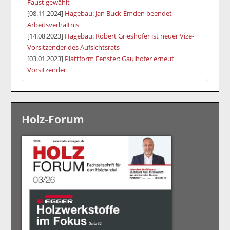
Faust gewählt
[08.11.2024]
Hagebau: Jan Buck-Emden beendet
Arbeitsverhältnis
[14.08.2023]
Hagebau: Robert Grieshofer ist neuer Vize-
Vorsitzender des Aufsichtsrats
[03.01.2023]
Plattform Fenster: Gaulhofer erneut
Vorsitzender
Holz-Forum