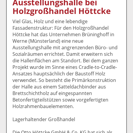
Ausstellungshalle bei
k
k
k
k
k
Holzgroßhandel Höttcke
el
el
el
el
el
a
t
a
p
D
Viel Glas, Holz und eine lebendige
uf
wi
uf
er
ru
Fassadenstruktur: Für den Holzgroßhandel
F
tt
Li
E
ck
Höttcke hat das Unternehmen Brüninghoff in
ac
er
n
m
e
Werne (Münsterland) eine neue
e
n
k
ai
n
Ausstellungshalle mit angrenzenden Büro- und
b
e
l
Sozialräumen errichtet. Damit erweitern sich
o
di
v
die Hallenflächen am Standort. Bei dem ganzen
o
n
er
Projekt wurde im Sinne eines Cradle-to-Cradle-
k
te
se
Ansatzes hauptsächlich der Baustoff Holz
te
il
n
verwendet. So besteht die Primärkonstruktion
il
e
d
der Halle aus einem Satteldachbinder aus
e
n
e
Brettschichtholz auf eingespannten
n
n
Betonfertigteilstützen sowie vorgefertigten
Holzrahmenbauelementen.
Lagerhaltender Großhandel
Die Otto Höttcke GmbH & Co. KG hat sich als