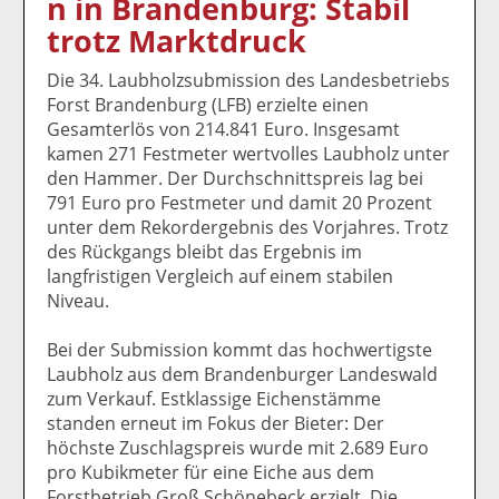
n in Brandenburg: Stabil
k
k
k
k
k
trotz Marktdruck
el
el
el
el
el
a
t
a
p
D
Die 34. Laubholzsubmission des Landesbetriebs
uf
wi
uf
er
ru
Forst Brandenburg (LFB) erzielte einen
F
tt
Li
E
ck
Gesamterlös von 214.841 Euro. Insgesamt
ac
er
n
m
e
kamen 271 Festmeter wertvolles Laubholz unter
e
n
k
ai
n
den Hammer. Der Durchschnittspreis lag bei
b
e
l
791 Euro pro Festmeter und damit 20 Prozent
o
di
v
unter dem Rekordergebnis des Vorjahres. Trotz
o
n
er
des Rückgangs bleibt das Ergebnis im
k
te
se
langfristigen Vergleich auf einem stabilen
te
il
n
Niveau.
il
e
d
e
n
e
Bei der Submission kommt das hochwertigste
n
n
Laubholz aus dem Brandenburger Landeswald
zum Verkauf. Estklassige Eichenstämme
standen erneut im Fokus der Bieter: Der
höchste Zuschlagspreis wurde mit 2.689 Euro
pro Kubikmeter für eine Eiche aus dem
Forstbetrieb Groß Schönebeck erzielt. Die