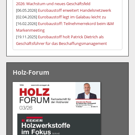
2026: Wachstum und neues Geschäftsfeld
[06.05.2026]
Eurobaustoff erweitert Handelsnetzwerk
[02.04.2026]
Eurobaustoff legt im Galabau leicht zu
[16.02.2026]
Eurobaustoff: Teilnehmerrekord beim i&M
Markenmeeting
[19.11.2025]
Eurobaustoff holt Patrick Dietrich als
Geschäftsführer für das Beschaffungsmanagement
Holz-Forum