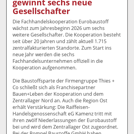
gewinnt sechs neue
k
k
k
k
k
Gesellschafter
el
el
el
el
el
a
t
a
p
D
Die Fachhandelskooperation Eurobaustoff
uf
wi
uf
er
ru
wächst zum Jahresbeginn 2026 um sechs
F
tt
Li
E
ck
weitere Gesellschafter. Die Kooperation besteht
ac
er
n
m
e
seit über 20 Jahren und zählt aktuell 1.715
e
n
k
ai
n
zentralfakturierten Standorte. Zum Start ins
b
e
l
neue Jahr werden die sechs
o
di
v
Fachhandelsunternehmen offiziell in die
o
n
er
Kooperation aufgenommen.
k
te
se
te
il
n
Die Baustoffsparte der Firmengruppe Thies +
il
e
d
Co schließt sich als Franchisepartner
e
n
e
Bauen+Leben der Kooperation und dem
n
n
Zentrallager Nord an. Auch die Region Ost
erhält Verstärkung: Die Raiffeisen-
Handelsgenossenschaft eG Kamenz tritt mit
ihren zwölf Niederlassungen der Eurobaustoff
bei und wird dem Zentrallager Ost zugeordnet.
Bei der Rompel Baustoffe GmbH haben