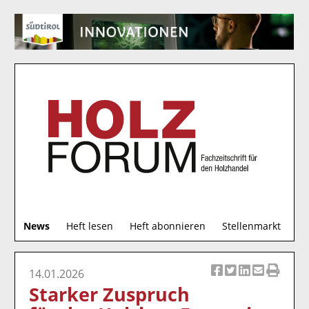
S
News
Heft lesen
Heft abonnieren
Stellenmarkt
u
c
h
14.01.2026
Ar
Ar
Ar
Ar
Ar
e
Starker Zuspruch
ti
ti
ti
ti
ti