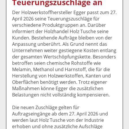
Teuerungszuschläge an
k
k
k
k
k
el
el
el
el
el
Der Holzwerkstoffhersteller Egger passt zum 27.
a
t
a
p
D
April 2026 seine Teuerungszuschläge für
uf
wi
uf
er
ru
verschiedene Produktgruppen an. Darüber
F
tt
Li
E
ck
informiert der Holzhandel Holz Tusche seine
ac
er
n
m
e
Kunden. Bestehende Aufträge bleiben von der
e
n
k
ai
n
Anpassung unberührt. Als Grund nennt das
b
e
l
Unternehmen weiter gestiegene Kosten entlang
o
di
v
der gesamten Wertschöpfungskette. Besonders
o
n
er
betroffen seien chemische Rohstoffe wie
k
te
se
Melamin, Methanol und Harnstoff, die für die
te
il
n
Herstellung von Holzwerkstoffen, Kanten und
il
e
d
Oberflächen benötigt werden. Trotz eigener
e
n
e
Maßnahmen könne Egger die zusätzlichen
n
n
Belastungen nicht vollständig kompensieren.
Die neuen Zuschläge gelten für
Auftragseingänge ab dem 27. April 2026 und
werden laut Holz Tusche von der Industrie
erhoben und ohne zusätzliche Aufschläge