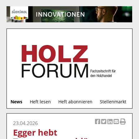
S
News
Heft lesen
Heft abonnieren
Stellenmarkt
u
c
h
23.04.2026
Ar
Ar
Ar
Ar
Ar
e
Egger hebt
ti
ti
ti
ti
ti