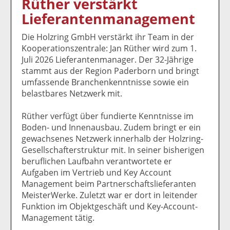
Rüther verstärkt
k
k
k
k
k
Lieferantenmanagement
el
el
el
el
el
a
t
a
p
D
Die Holzring GmbH verstärkt ihr Team in der
uf
wi
uf
er
ru
Kooperationszentrale: Jan Rüther wird zum 1.
F
tt
Li
E
ck
Juli 2026 Lieferantenmanager. Der 32-Jährige
ac
er
n
m
e
stammt aus der Region Paderborn und bringt
e
n
k
ai
n
umfassende Branchenkenntnisse sowie ein
b
e
l
belastbares Netzwerk mit.
o
di
v
o
n
er
Rüther verfügt über fundierte Kenntnisse im
k
te
se
Boden- und Innenausbau. Zudem bringt er ein
te
il
n
gewachsenes Netzwerk innerhalb der Holzring-
il
e
d
Gesellschafterstruktur mit. In seiner bisherigen
e
n
e
beruflichen Laufbahn verantwortete er
n
n
Aufgaben im Vertrieb und Key Account
Management beim Partnerschaftslieferanten
MeisterWerke. Zuletzt war er dort in leitender
Funktion im Objektgeschäft und Key-Account-
Management tätig.