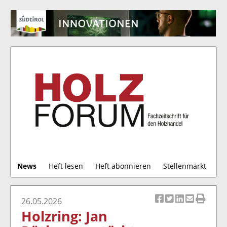
S
News
Heft lesen
Heft abonnieren
Stellenmarkt
u
c
h
26.05.2026
Ar
Ar
Ar
Ar
Ar
e
Holzring: Jan
ti
ti
ti
ti
ti