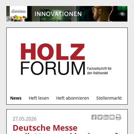
S
News
Heft lesen
Heft abonnieren
Stellenmarkt
u
c
h
27.05.2026
Ar
Ar
Ar
Ar
Ar
e
Deutsche Messe
ti
ti
ti
ti
ti