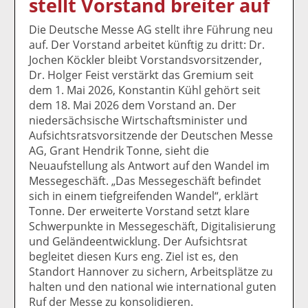
stellt Vorstand breiter auf
k
k
k
k
k
el
el
el
el
el
Die Deutsche Messe AG stellt ihre Führung neu
a
t
a
p
D
auf. Der Vorstand arbeitet künftig zu dritt: Dr.
uf
wi
uf
er
ru
Jochen Köckler bleibt Vorstandsvorsitzender,
F
tt
Li
E
ck
Dr. Holger Feist verstärkt das Gremium seit
ac
er
n
m
e
dem 1. Mai 2026, Konstantin Kühl gehört seit
e
n
k
ai
n
dem 18. Mai 2026 dem Vorstand an. Der
b
e
l
niedersächsische Wirtschaftsminister und
o
di
v
Aufsichtsratsvorsitzende der Deutschen Messe
o
n
er
AG, Grant Hendrik Tonne, sieht die
k
te
se
Neuaufstellung als Antwort auf den Wandel im
te
il
n
Messegeschäft. „Das Messegeschäft befindet
il
e
d
sich in einem tiefgreifenden Wandel“, erklärt
e
n
e
Tonne. Der erweiterte Vorstand setzt klare
n
n
Schwerpunkte in Messegeschäft, Digitalisierung
und Geländeentwicklung. Der Aufsichtsrat
begleitet diesen Kurs eng. Ziel ist es, den
Standort Hannover zu sichern, Arbeitsplätze zu
halten und den national wie international guten
Ruf der Messe zu konsolidieren.