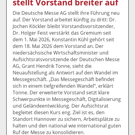
stellt Vorstand breiter auf
k
k
k
k
k
el
el
el
el
el
Die Deutsche Messe AG stellt ihre Führung neu
a
t
a
p
D
auf. Der Vorstand arbeitet künftig zu dritt: Dr.
uf
wi
uf
er
ru
Jochen Köckler bleibt Vorstandsvorsitzender,
F
tt
Li
E
ck
Dr. Holger Feist verstärkt das Gremium seit
ac
er
n
m
e
dem 1. Mai 2026, Konstantin Kühl gehört seit
e
n
k
ai
n
dem 18. Mai 2026 dem Vorstand an. Der
b
e
l
niedersächsische Wirtschaftsminister und
o
di
v
Aufsichtsratsvorsitzende der Deutschen Messe
o
n
er
AG, Grant Hendrik Tonne, sieht die
k
te
se
Neuaufstellung als Antwort auf den Wandel im
te
il
n
Messegeschäft. „Das Messegeschäft befindet
il
e
d
sich in einem tiefgreifenden Wandel“, erklärt
e
n
e
Tonne. Der erweiterte Vorstand setzt klare
n
n
Schwerpunkte in Messegeschäft, Digitalisierung
und Geländeentwicklung. Der Aufsichtsrat
begleitet diesen Kurs eng. Ziel ist es, den
Standort Hannover zu sichern, Arbeitsplätze zu
halten und den national wie international guten
Ruf der Messe zu konsolidieren.