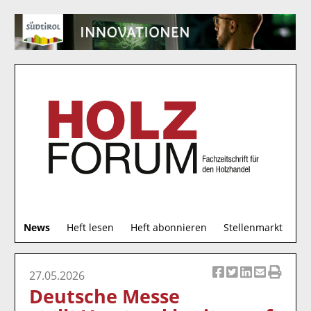
S
News
Heft lesen
Heft abonnieren
Stellenmarkt
u
c
h
27.05.2026
Ar
Ar
Ar
Ar
Ar
e
Deutsche Messe
ti
ti
ti
ti
ti