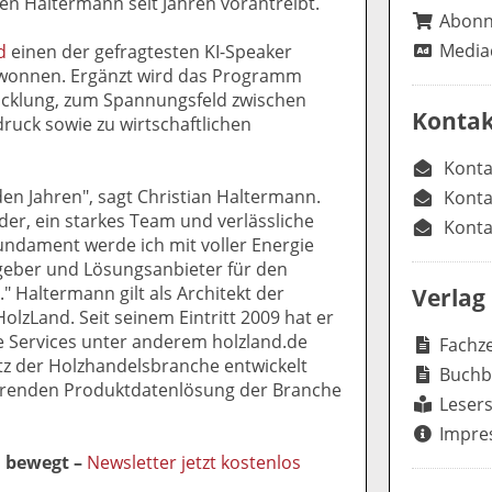
den Haltermann seit Jahren vorantreibt.
Abon
Media
d
einen der gefragtesten KI-Speaker
ewonnen. Ergänzt wird das Programm
icklung, zum Spannungsfeld zwischen
Kontak
uck sowie zu wirtschaftlichen
Konta
en Jahren", sagt Christian Haltermann.
Konta
der, ein starkes Team und verlässliche
Konta
undament werde ich mit voller Energie
sgeber und Lösungsanbieter für den
" Haltermann gilt als Architekt der
Verlag
olzLand. Seit seinem Eintritt 2009 hat er
ale Services unter anderem holzland.de
Fachze
z der Holzhandelsbranche entwickelt
Buchb
hrenden Produktdatenlösung der Branche
Lesers
Impre
l bewegt –
Newsletter jetzt kostenlos