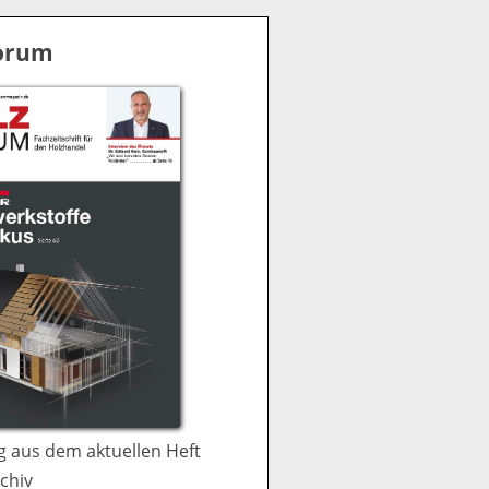
S
u
Forum
c
h
e
 aus dem aktuellen Heft
chiv