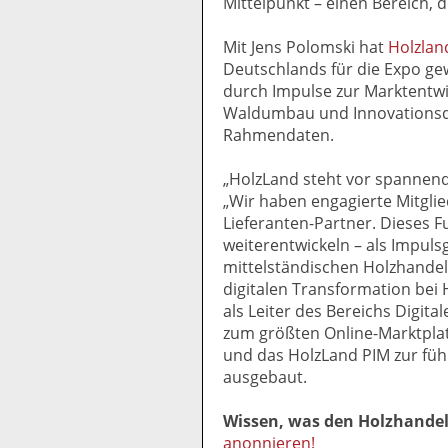
Mittelpunkt – einen Bereich, 
Mit Jens Polomski hat
Holzlan
Deutschlands für die Expo g
durch Impulse zur Marktentw
Waldumbau und Innovationsdr
Rahmendaten.
„HolzLand steht vor spannend
„Wir haben engagierte Mitglie
Lieferanten-Partner. Dieses F
weiterentwickeln – als Impul
mittelständischen Holzhandel.
digitalen Transformation bei H
als Leiter des Bereichs Digit
zum größten Online-Marktplat
und das HolzLand PIM zur fü
ausgebaut.
Wissen, was den Holzhande
anonnieren!