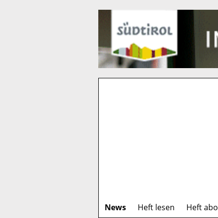
News
Heft lesen
Heft ab