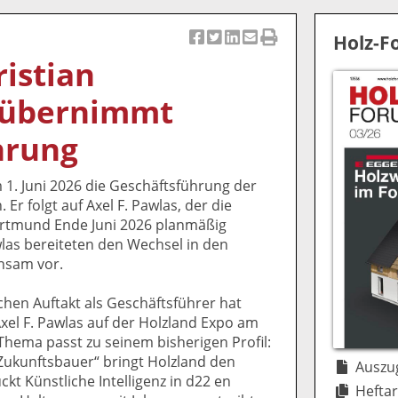
Holz-
Ar
Ar
Ar
Ar
Ar
ristian
ti
ti
ti
ti
ti
k
k
k
k
k
 übernimmt
el
el
el
el
el
a
t
a
p
D
hrung
uf
wi
uf
er
ru
F
tt
Li
E
ck
 1. Juni 2026 die Geschäftsführung der
ac
er
n
m
e
 folgt auf Axel F. Pawlas, der die
e
n
k
ai
n
ortmund Ende Juni 2026 planmäßig
b
e
l
las bereiteten den Wechsel in den
o
di
v
nsam vor.
o
n
er
k
te
se
chen Auftakt als Geschäftsführer hat
te
il
n
el F. Pawlas auf der Holzland Expo am
il
e
d
s Thema passt zu seinem bisherigen Profil:
e
n
e
Zukunftsbauer“ bringt Holzland den
n
n
Auszug
t Künstliche Intelligenz in d22 en
Heftar