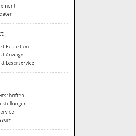
nement
daten
t
kt Redaktion
kt Anzeigen
kt Leserservice
itschriften
estellungen
ervice
ssum