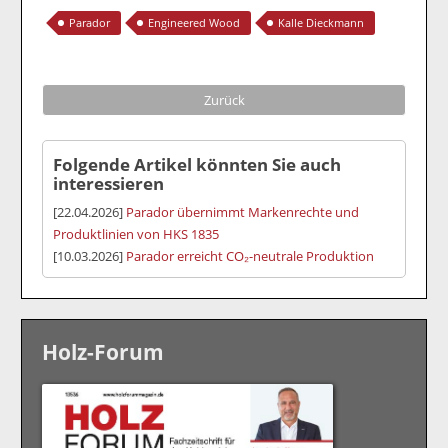
Parador
Engineered Wood
Kalle Dieckmann
Zurück
Folgende Artikel könnten Sie auch
interessieren
[22.04.2026]
Parador übernimmt Markenrechte und
Produktlinien von HKS 1835
[10.03.2026]
Parador erreicht CO₂-neutrale Produktion
Holz-Forum