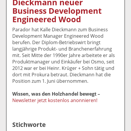
Dieckmann neuer
k
k
k
k
k
Business Development
el
el
el
el
el
a
t
a
p
D
Engineered Wood
uf
wi
uf
er
ru
F
tt
Li
E
ck
Parador hat Kalle Dieckmann zum Business
ac
er
n
m
e
Development Manager Engineered Wood
e
n
k
ai
n
berufen. Der Diplom-Betriebswirt bringt
b
e
l
langjährige Produkt- und Branchenerfahrung
o
di
v
mit. Seit Mitte der 1990er Jahre arbeitete er als
o
n
er
Produktmanager und Einkäufer bei Osmo, seit
k
te
se
2012 war er bei Heinr. Krüger + Sohn tätig und
te
il
n
dort mit Prokura betraut. Dieckmann hat die
il
e
d
Position zum 1. Juni übernommen.
e
n
e
n
n
Wissen, was den Holzhandel bewegt –
Newsletter jetzt kostenlos anonnieren!
Stichworte