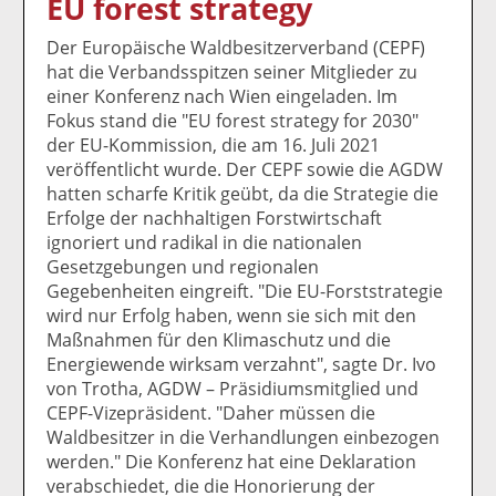
EU forest strategy
k
k
k
k
k
el
el
el
el
el
Der Europäische Waldbesitzerverband (CEPF)
a
t
a
p
D
hat die Verbandsspitzen seiner Mitglieder zu
uf
wi
uf
er
ru
einer Konferenz nach Wien eingeladen. Im
F
tt
Li
E
ck
Fokus stand die "EU forest strategy for 2030"
ac
er
n
m
e
der EU-Kommission, die am 16. Juli 2021
e
n
k
ai
n
veröffentlicht wurde. Der CEPF sowie die AGDW
b
e
l
hatten scharfe Kritik geübt, da die Strategie die
o
di
v
Erfolge der nachhaltigen Forstwirtschaft
o
n
er
ignoriert und radikal in die nationalen
k
te
se
Gesetzgebungen und regionalen
te
il
n
Gegebenheiten eingreift. "Die EU-Forststrategie
il
e
d
wird nur Erfolg haben, wenn sie sich mit den
e
n
e
Maßnahmen für den Klimaschutz und die
n
n
Energiewende wirksam verzahnt", sagte Dr. Ivo
von Trotha, AGDW – Präsidiumsmitglied und
CEPF-Vizepräsident. "Daher müssen die
Waldbesitzer in die Verhandlungen einbezogen
werden." Die Konferenz hat eine Deklaration
verabschiedet, die die Honorierung der