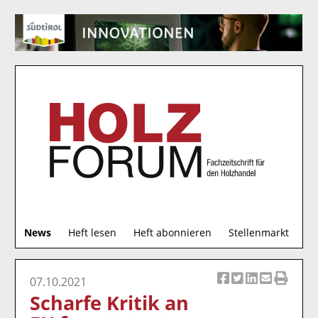
S
News
Heft lesen
Heft abonnieren
Stellenmarkt
u
c
h
07.10.2021
Ar
Ar
Ar
Ar
Ar
e
Scharfe Kritik an
ti
ti
ti
ti
ti