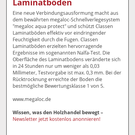
Laminatböden
k
k
k
k
k
el
el
el
el
el
Eine neue Verbindungsausformung macht aus
a
t
a
p
D
dem bewährten megaloc-Schnellverlegesystem
uf
wi
uf
er
ru
"megaloc aqua protect" und schützt Classen
F
tt
Li
E
ck
Laminatböden effektiv vor eindringender
ac
er
n
m
e
Feuchtigkeit durch die Fugen. Classen
e
n
k
ai
n
Laminatböden erzielten hervorragende
b
e
l
Ergebnisse im sogenannten Nalfa-Test. Die
o
di
v
Oberfläche des Laminatbodens veränderte sich
o
n
er
in 24 Stunden nur um weniger als 0,03
k
te
se
Millimeter, Testvorgabe ist max. 0,3 mm. Bei der
te
il
n
Rücktrocknung erreichte der Boden die
il
e
d
bestmögliche Bewertungsklasse 1 von 5.
e
n
e
n
n
www.megaloc.de
Wissen, was den Holzhandel bewegt –
Newsletter jetzt kostenlos anonnieren!