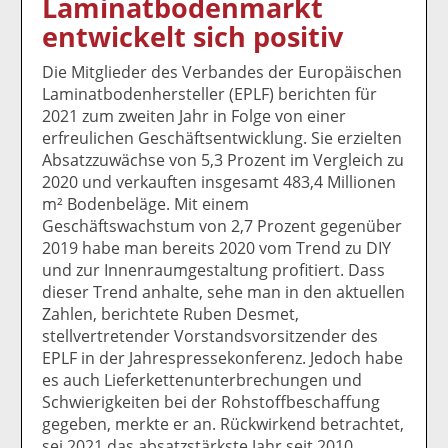
Laminatbodenmarkt
k
k
k
k
k
entwickelt sich positiv
el
el
el
el
el
a
t
a
p
D
Die Mitglieder des Verbandes der Europäischen
uf
wi
uf
er
ru
Laminatbodenhersteller (EPLF) berichten für
F
tt
Li
E
ck
2021 zum zweiten Jahr in Folge von einer
ac
er
n
m
e
erfreulichen Geschäftsentwicklung. Sie erzielten
e
n
k
ai
n
Absatzzuwächse von 5,3 Prozent im Vergleich zu
b
e
l
2020 und verkauften insgesamt 483,4 Millionen
o
di
v
m² Bodenbeläge. Mit einem
o
n
er
Geschäftswachstum von 2,7 Prozent gegenüber
k
te
se
2019 habe man bereits 2020 vom Trend zu DIY
te
il
n
und zur Innenraumgestaltung profitiert. Dass
il
e
d
dieser Trend anhalte, sehe man in den aktuellen
e
n
e
Zahlen, berichtete Ruben Desmet,
n
n
stellvertretender Vorstandsvorsitzender des
EPLF in der Jahrespressekonferenz. Jedoch habe
es auch Lieferkettenunterbrechungen und
Schwierigkeiten bei der Rohstoffbeschaffung
gegeben, merkte er an. Rückwirkend betrachtet,
sei 2021 das absatzstärkste Jahr seit 2010,