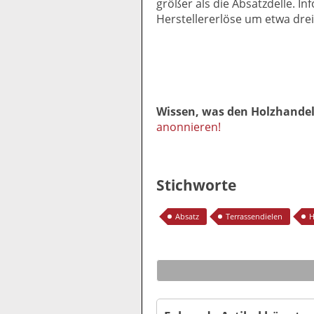
größer als die Absatzdelle. In
Herstellererlöse um etwa dre
Wissen, was den Holzhande
anonnieren!
Stichworte
Absatz
Terrassendielen
H