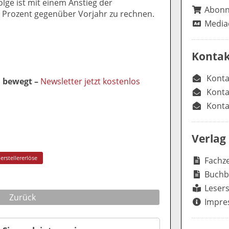
folge ist mit einem Anstieg der
Abon
i Prozent gegenüber Vorjahr zu rechnen.
Media
Kontak
Konta
l bewegt –
Newsletter jetzt kostenlos
Konta
Konta
Verlag
erstellererlöse
Fachze
Buchb
Lesers
Zurück
Impre