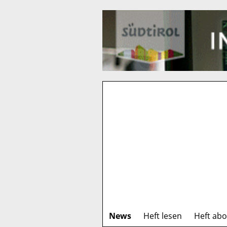
News
Heft lesen
Heft ab