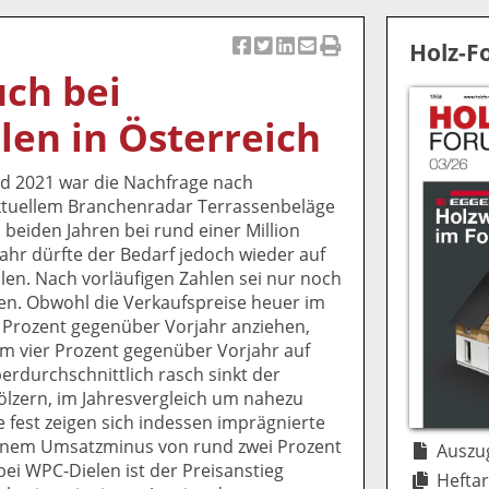
Holz-
Ar
Ar
Ar
Ar
Ar
ch bei
ti
ti
ti
ti
ti
k
k
k
k
k
len in Österreich
el
el
el
el
el
a
t
a
p
D
d 2021 war die Nachfrage nach
uf
wi
uf
er
ru
aktuellem Branchenradar Terrassenbeläge
F
tt
Li
E
ck
n beiden Jahren bei rund einer Million
ac
er
n
m
e
ahr dürfte der Bedarf jedoch wieder auf
e
n
k
ai
n
len. Nach vorläufigen Zahlen sei nur noch
b
e
l
en. Obwohl die Verkaufspreise heuer im
o
di
v
 Prozent gegenüber Vorjahr anziehen,
o
n
er
um vier Prozent gegenüber Vorjahr auf
k
te
se
berdurchschnittlich rasch sinkt der
te
il
n
lzern, im Jahresvergleich um nahezu
il
e
d
 fest zeigen sich indessen imprägnierte
e
n
e
inem Umsatzminus von rund zwei Prozent
n
n
Auszug
bei WPC-Dielen ist der Preisanstieg
Heftar