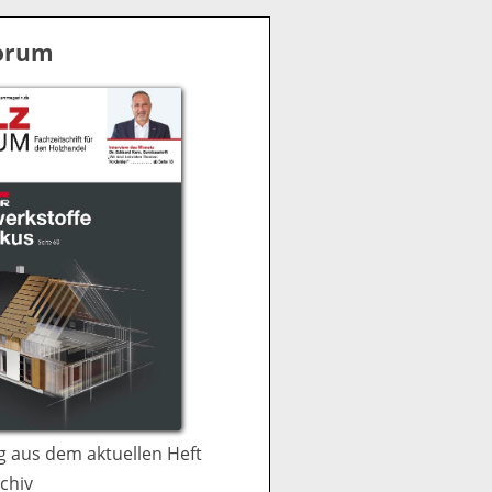
S
u
Forum
c
h
e
 aus dem aktuellen Heft
chiv