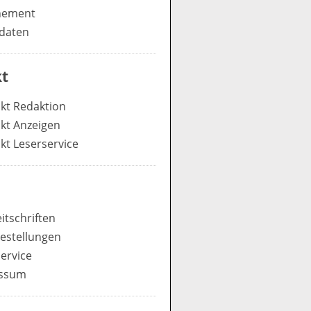
nement
daten
t
kt Redaktion
kt Anzeigen
kt Leserservice
itschriften
estellungen
ervice
ssum