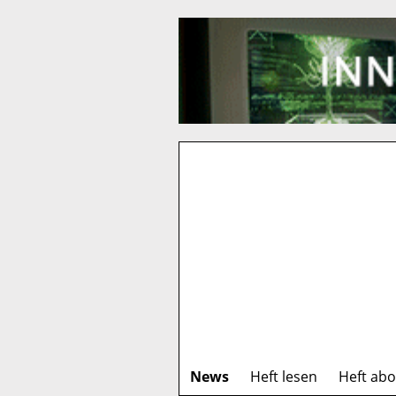
News
Heft lesen
Heft ab