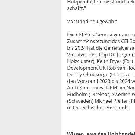
Holzprodukten misst und belo
schafft."
Vorstand neu gewählt
Die CEI-Bois-Generalversamm
Zusammensetzung des CEI-Boi
bis 2024 hat die Generalver
Vorsitzender; Filip De Jaeger 
Holzcluster); Keith Fryer (Fo
Development UK Rob van Hoes
Denny Ohnesorge (Hauptverba
den Vorstand 2023 bis 2024 
Antti Koulumies (UPM) im Nam
Fridholm (Direktor, Swedish
(Schweden) Michael Pfeifer (P
österreichischen Verbands.
Wissen, was den Holzhande