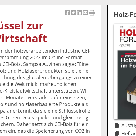
Holz-
Ar
Ar
Ar
Ar
Ar
üssel zur
ti
ti
ti
ti
ti
k
k
k
k
k
irtschaft
el
el
el
el
el
a
t
a
p
D
n der holzverarbeitenden Industrie CEI-
uf
wi
uf
er
ru
lversammlung 2022 im Online-Format
F
tt
Li
E
ck
 CEI-Bois, Sampsa Auvinen sagte: "Eine
ac
er
n
m
e
lz und Holzfaserprodukten spielt eine
e
n
k
ai
n
klichung des globalen Übergangs zu einer
b
e
l
sie die Welt mit klimafreundlichen
o
di
v
o-Kreislaufwirtschaft unterstützen. Wir
o
n
er
 Monaten verstärkt dafür einsetzen,
k
te
se
Holz und holzfaserbasierte Produkte als
te
il
n
pa anerkennt, da sie eine Schlüsselrolle
il
e
d
es Green Deals spielen und gleichzeitig
e
n
e
chern. Daher setzt sich CEI-Bois für ein
n
n
Auszug
tem ein, das die Speicherung von CO2 in
Heftar