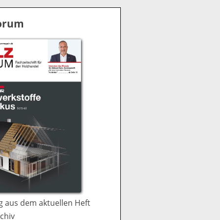
S
u
Forum
c
h
e
 aus dem aktuellen Heft
chiv