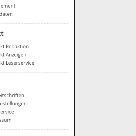
nement
daten
t
kt Redaktion
kt Anzeigen
kt Leserservice
itschriften
estellungen
ervice
ssum