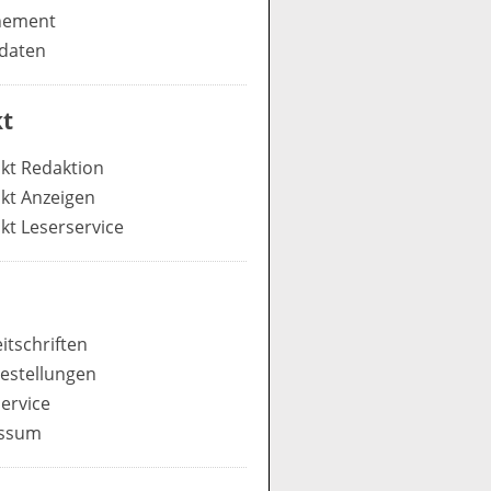
nement
daten
t
kt Redaktion
kt Anzeigen
kt Leserservice
itschriften
estellungen
ervice
ssum