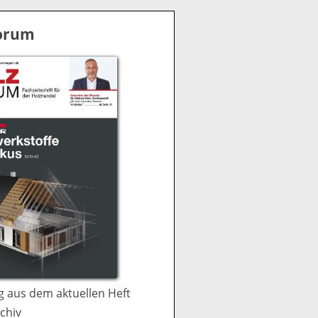
S
u
Forum
c
h
e
 aus dem aktuellen Heft
chiv