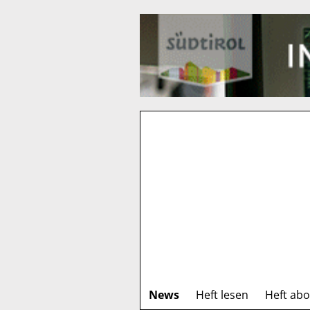
News
Heft lesen
Heft ab