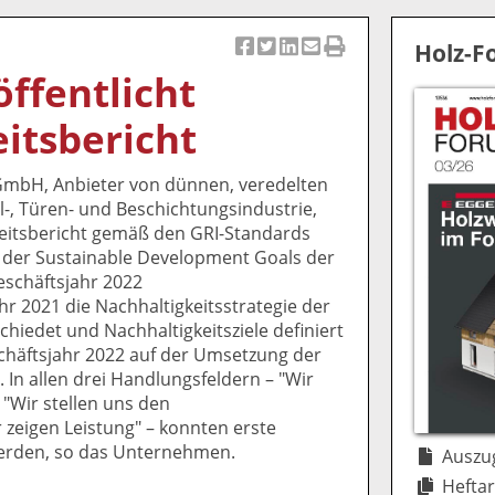
Holz-
Ar
Ar
Ar
Ar
Ar
ffentlicht
ti
ti
ti
ti
ti
k
k
k
k
k
itsbericht
el
el
el
el
el
a
t
a
p
D
mbH, Anbieter von dünnen, veredelten
uf
wi
uf
er
ru
l-, Türen- und Beschichtungsindustrie,
F
tt
Li
E
ck
keitsbericht gemäß den GRI-Standards
ac
er
n
m
e
 der Sustainable Development Goals der
e
n
k
ai
n
eschäftsjahr 2022
b
e
l
hr 2021 die Nachhaltigkeitsstrategie der
o
di
v
edet und Nachhaltigkeitsziele definiert
o
n
er
chäftsjahr 2022 auf der Umsetzung der
k
te
se
n allen drei Handlungsfeldern – "Wir
te
il
n
"Wir stellen uns den
il
e
d
zeigen Leistung" – konnten erste
e
n
e
 werden, so das Unternehmen.
n
n
Auszug
Heftar