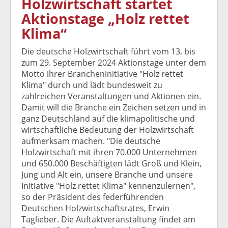
Holzwirtschaft startet
k
k
k
k
k
Aktionstage „Holz rettet
el
el
el
el
el
a
t
a
p
D
Klima“
uf
wi
uf
er
ru
F
tt
Li
E
ck
Die deutsche Holzwirtschaft führt vom 13. bis
ac
er
n
m
e
zum 29. September 2024 Aktionstage unter dem
e
n
k
ai
n
Motto ihrer Brancheninitiative "Holz rettet
b
e
l
Klima" durch und lädt bundesweit zu
o
di
v
zahlreichen Veranstaltungen und Aktionen ein.
o
n
er
Damit will die Branche ein Zeichen setzen und in
k
te
se
ganz Deutschland auf die klimapolitische und
te
il
n
wirtschaftliche Bedeutung der Holzwirtschaft
il
e
d
aufmerksam machen. "Die deutsche
e
n
e
Holzwirtschaft mit ihren 70.000 Unternehmen
n
n
und 650.000 Beschäftigten lädt Groß und Klein,
Jung und Alt ein, unsere Branche und unsere
Initiative "Holz rettet Klima" kennenzulernen",
so der Präsident des federführenden
Deutschen Holzwirtschaftsrates, Erwin
Taglieber. Die Auftaktveranstaltung findet am