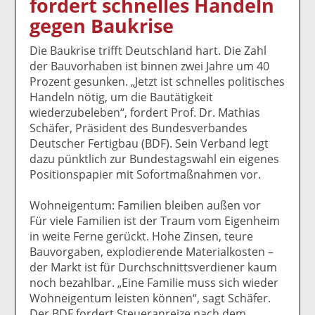
fordert schnelles Handeln
k
k
k
k
k
gegen Baukrise
el
el
el
el
el
a
t
a
p
D
Die Baukrise trifft Deutschland hart. Die Zahl
uf
wi
uf
er
ru
der Bauvorhaben ist binnen zwei Jahre um 40
F
tt
Li
E
ck
Prozent gesunken. „Jetzt ist schnelles politisches
ac
er
n
m
e
Handeln nötig, um die Bautätigkeit
e
n
k
ai
n
wiederzubeleben“, fordert Prof. Dr. Mathias
b
e
l
Schäfer, Präsident des Bundesverbandes
o
di
v
Deutscher Fertigbau (BDF). Sein Verband legt
o
n
er
dazu pünktlich zur Bundestagswahl ein eigenes
k
te
se
Positionspapier mit Sofortmaßnahmen vor.
te
il
n
il
e
d
Wohneigentum: Familien bleiben außen vor
e
n
e
Für viele Familien ist der Traum vom Eigenheim
n
n
in weite Ferne gerückt. Hohe Zinsen, teure
Bauvorgaben, explodierende Materialkosten –
der Markt ist für Durchschnittsverdiener kaum
noch bezahlbar. „Eine Familie muss sich wieder
Wohneigentum leisten können“, sagt Schäfer.
Der BDF fordert Steueranreize nach dem