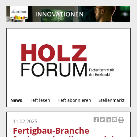
S
News
Heft lesen
Heft abonnieren
Stellenmarkt
u
c
h
11.02.2025
Ar
Ar
Ar
Ar
Ar
e
Fertigbau-Branche
ti
ti
ti
ti
ti