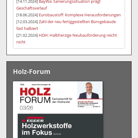
[14.11.2024]
BayWa: Sanierungssituation prägt
Geschäftsverlauf
[18.06.2024]
Eurobaustoff: Komplexe Herausforderungen
[12.03.2024]
Zahl der neu fertiggestellten Bürogebäude
fast halbiert
[21.02.2024]
HDH: Halbherzige Neubauförderung reicht
nicht
Holz-Forum