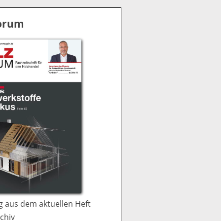
S
u
Forum
c
h
e
 aus dem aktuellen Heft
chiv