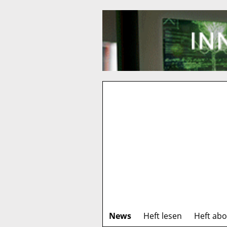
News
Heft lesen
Heft ab