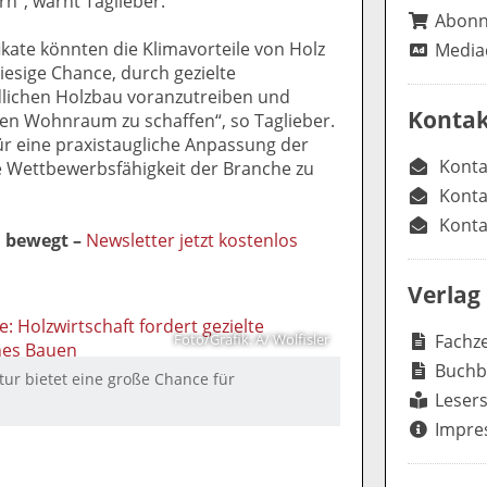
rn“, warnt Taglieber.
Abon
kate könnten die Klimavorteile von Holz
Media
iesige Chance, durch gezielte
lichen Holzbau voranzutreiben und
Kontak
ten Wohnraum zu schaffen“, so Taglieber.
r eine praxistaugliche Anpassung der
Konta
 Wettbewerbsfähigkeit der Branche zu
Konta
Konta
l bewegt –
Newsletter jetzt kostenlos
Verlag
Foto/Grafik: A/ Wolfisler
Fachze
Buchb
ur bietet eine große Chance für
Lesers
Impre