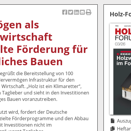
Holz-
Ar
Ar
Ar
Ar
Ar
gen als
ti
ti
ti
ti
ti
k
k
k
k
k
wirtschaft
el
el
el
el
el
a
t
a
p
D
elte Förderung für
uf
wi
uf
er
ru
F
tt
Li
E
ck
liches Bauen
ac
er
n
m
e
e
n
k
ai
n
egrüßt die Bereitstellung von 100
b
e
l
ervermögen Infrastruktur für den
o
di
v
irtschaft. „Holz ist ein Klimaretter“,
o
n
er
Taglieber und sieht in den Investitionen
k
te
se
ges Bauen voranzutreiben.
te
il
n
il
e
d
utzt wird, fordert der Deutsche
e
n
e
ezielte Förderprogramme und den Abbau
n
n
Auszug
 Investitionen nicht im
Heftar