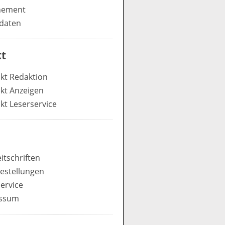
nement
daten
t
kt Redaktion
kt Anzeigen
kt Leserservice
itschriften
estellungen
ervice
ssum