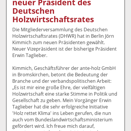
neuer Präsident des
k
k
k
k
k
Deutschen
el
el
el
el
el
a
t
a
p
D
Holzwirtschaftsrates
uf
wi
uf
er
ru
F
tt
Li
E
ck
Die Mitgliederversammlung des Deutschen
ac
er
n
m
e
Holzwirtschaftsrates (DHWR) hat in Berlin Jörn
e
n
k
ai
n
Kimmich zum neuen Präsidenten gewählt.
b
e
l
Neuer Vizepräsident ist der bisherige Präsident
o
di
v
Erwin Taglieber.
o
n
er
k
te
se
Kimmich, Geschäftsführer der ante-holz GmbH
te
il
n
in Bromskirchen, betont die Bedeutung der
il
e
d
Branche und der verbandspolitischen Arbeit:
e
n
e
„Es ist mir eine große Ehre, der vielfältigen
n
n
Holzwirtschaft eine starke Stimme in Politik und
Gesellschaft zu geben. Mein Vorgänger Erwin
Taglieber hat die sehr erfolgreiche Initiative
'Holz rettet Klima' ins Leben gerufen, die nun
auch vom Bundeslandwirtschaftsministerium
gefördert wird. Ich freue mich darauf,