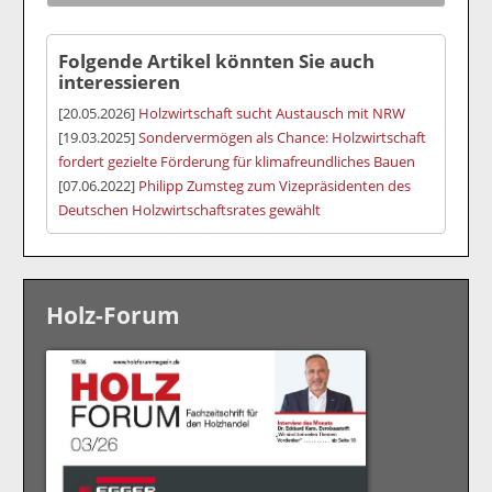
Folgende Artikel könnten Sie auch
interessieren
[20.05.2026]
Holzwirtschaft sucht Austausch mit NRW
[19.03.2025]
Sondervermögen als Chance: Holzwirtschaft
fordert gezielte Förderung für klimafreundliches Bauen
[07.06.2022]
Philipp Zumsteg zum Vizepräsidenten des
Deutschen Holzwirtschaftsrates gewählt
Holz-Forum