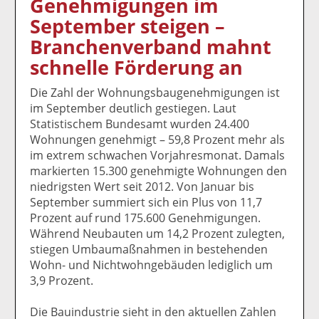
Genehmigungen im
k
k
k
k
k
September steigen –
el
el
el
el
el
a
t
a
p
D
Branchenverband mahnt
uf
wi
uf
er
ru
schnelle Förderung an
F
tt
Li
E
ck
ac
er
n
m
e
Die Zahl der Wohnungsbaugenehmigungen ist
e
n
k
ai
n
im September deutlich gestiegen. Laut
b
e
l
Statistischem Bundesamt wurden 24.400
o
di
v
Wohnungen genehmigt – 59,8 Prozent mehr als
o
n
er
im extrem schwachen Vorjahresmonat. Damals
k
te
se
markierten 15.300 genehmigte Wohnungen den
te
il
n
niedrigsten Wert seit 2012. Von Januar bis
il
e
d
September summiert sich ein Plus von 11,7
e
n
e
Prozent auf rund 175.600 Genehmigungen.
n
n
Während Neubauten um 14,2 Prozent zulegten,
stiegen Umbaumaßnahmen in bestehenden
Wohn- und Nichtwohngebäuden lediglich um
3,9 Prozent.
Die Bauindustrie sieht in den aktuellen Zahlen