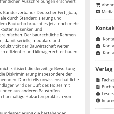
öffentlichen Ausschreibungen erschwert.
Abon
Media
es Bundesverbands Deutscher Fertigbau,
ziale durch Standardisierung und
h dem Bauturbo braucht es jetzt noch mehr
Kontak
ukosten zu senken und
reinfachen. Der baurechtliche Rahmen
Konta
, damit serielle, modulare und
Konta
duktivität der Bauwirtschaft weiter
och effizienter und klimagerechter bauen
Konta
Verlag
ich kritisiert die derzeitige Bewertung
 die Diskriminierung insbesondere der
beenden. Durch teils unwissenschaftliche
Fachze
dlagen wird der Duft des Holzes mit
Buchb
sionen aus anderen Baustoffen
Lesers
n harzhaltige Holzarten praktisch vom
Impre
e Bundesregierung die bestehenden