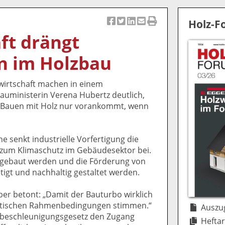
Holz-
Ar
Ar
Ar
Ar
Ar
ft drängt
ti
ti
ti
ti
ti
k
k
k
k
k
n im Holzbau
el
el
el
el
el
a
t
a
p
D
wirtschaft machen in einem
uf
wi
uf
er
ru
uministerin Verena Hubertz deutlich,
F
tt
Li
E
ck
s Bauen mit Holz nur vorankommt, wenn
ac
er
n
m
e
e
n
k
ai
n
b
e
l
 senkt industrielle Vorfertigung die
o
di
v
 zum Klimaschutz im Gebäudesektor bei.
o
n
er
ebaut werden und die Förderung von
k
te
se
igt und nachhaltig gestaltet werden.
te
il
n
il
e
d
er betont: „Damit der Bauturbo wirklich
e
n
e
litischen Rahmenbedingungen stimmen.“
n
n
Auszug
abebeschleunigungsgesetz den Zugang
Heftar