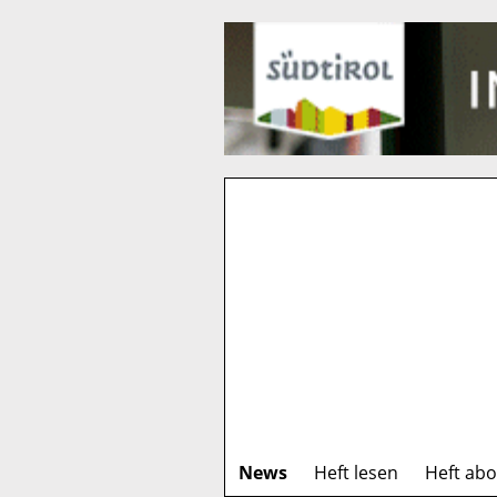
News
Heft lesen
Heft ab