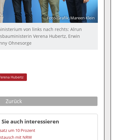
Foto/Grafik: Mareen Klein
isterium von links nach rechts: Alrun
esbauministerin Verena Hubertz, Erwin
enny Ohnesorge
Verena Hubertz
Zurück
 Sie auch interessieren
satz um 10 Prozent
ustausch mit NRW