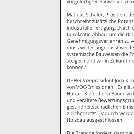
vorgefertigter Bauweisen zu 
Mathias Schäfer, Präsident d
beschreibt zusätzliche Poten
industrielle Fertigung. „Nac
Bürokratie-Abbau, um die Ba
Genehmigungsverfahren zu ve
muss weiter angepasst werden
systemische Bauweisen die Pro
steigern und wir in Zukunft n
können.“
DHWR-Vizepräsident Jörn Kimm
von VOC-Emissionen. „Es gilt,
Holzart Kiefer beim Bauen zu 
und veraltete Bewertungsgrun
gesundheitsschädlichen Emis
gleichgesetzt. Dadurch werde
Holzbau ausgeschlossen.“
Die Branche fordert, dass di