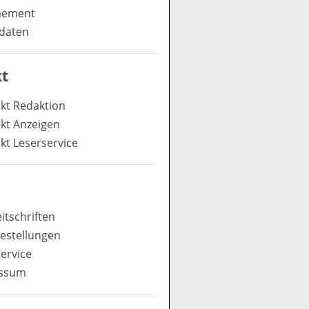
nement
daten
t
kt Redaktion
kt Anzeigen
kt Leserservice
itschriften
estellungen
ervice
ssum