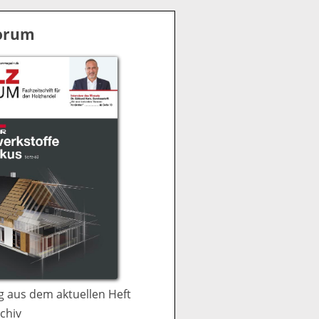
S
u
Forum
c
h
e
 aus dem aktuellen Heft
chiv