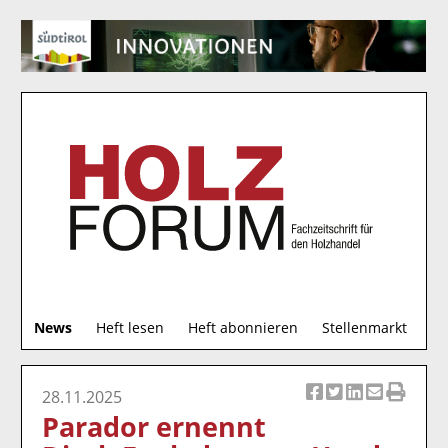
S
News
Heft lesen
Heft abonnieren
Stellenmarkt
u
c
h
28.11.2025
Ar
Ar
Ar
Ar
Ar
e
Parador ernennt
ti
ti
ti
ti
ti