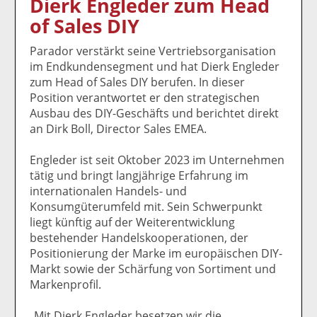
Dierk Engleder zum Head
k
k
k
k
k
of Sales DIY
el
el
el
el
el
a
t
a
p
D
Parador verstärkt seine Vertriebsorganisation
uf
wi
uf
er
ru
im Endkundensegment und hat Dierk Engleder
F
tt
Li
E
ck
zum Head of Sales DIY berufen. In dieser
ac
er
n
m
e
Position verantwortet er den strategischen
e
n
k
ai
n
Ausbau des DIY-Geschäfts und berichtet direkt
b
e
l
an Dirk Boll, Director Sales EMEA.
o
di
v
o
n
er
Engleder ist seit Oktober 2023 im Unternehmen
k
te
se
tätig und bringt langjährige Erfahrung im
te
il
n
internationalen Handels- und
il
e
d
Konsumgüterumfeld mit. Sein Schwerpunkt
e
n
e
liegt künftig auf der Weiterentwicklung
n
n
bestehender Handelskooperationen, der
Positionierung der Marke im europäischen DIY-
Markt sowie der Schärfung von Sortiment und
Markenprofil.
„Mit Dierk Engleder besetzen wir die