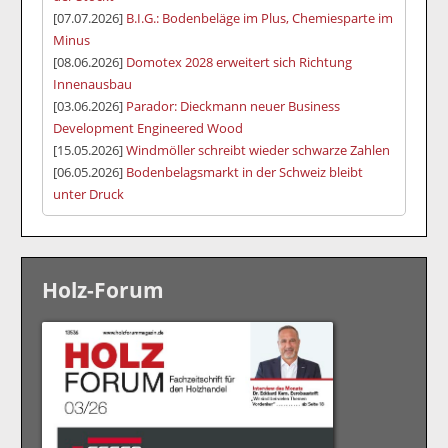
[07.07.2026]
B.I.G.: Bodenbeläge im Plus, Chemiesparte im
Minus
[08.06.2026]
Domotex 2028 erweitert sich Richtung
Innenausbau
[03.06.2026]
Parador: Dieckmann neuer Business
Development Engineered Wood
[15.05.2026]
Windmöller schreibt wieder schwarze Zahlen
[06.05.2026]
Bodenbelagsmarkt in der Schweiz bleibt
unter Druck
Holz-Forum