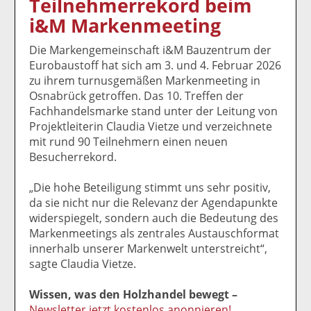
Teilnehmerrekord beim
k
k
k
k
k
i&M Markenmeeting
el
el
el
el
el
a
t
a
p
D
Die Markengemeinschaft i&M Bauzentrum der
uf
wi
uf
er
ru
Eurobaustoff hat sich am 3. und 4. Februar 2026
F
tt
Li
E
ck
zu ihrem turnusgemäßen Markenmeeting in
ac
er
n
m
e
Osnabrück getroffen. Das 10. Treffen der
e
n
k
ai
n
Fachhandelsmarke stand unter der Leitung von
b
e
l
Projektleiterin Claudia Vietze und verzeichnete
o
di
v
mit rund 90 Teilnehmern einen neuen
o
n
er
Besucherrekord.
k
te
se
te
il
n
„Die hohe Beteiligung stimmt uns sehr positiv,
il
e
d
da sie nicht nur die Relevanz der Agendapunkte
e
n
e
widerspiegelt, sondern auch die Bedeutung des
n
n
Markenmeetings als zentrales Austauschformat
innerhalb unserer Markenwelt unterstreicht“,
sagte Claudia Vietze.
Wissen, was den Holzhandel bewegt –
Newsletter jetzt kostenlos anonnieren!