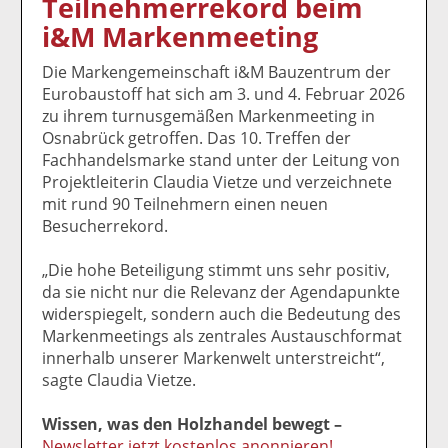
Teilnehmerrekord beim
k
k
k
k
k
i&M Markenmeeting
el
el
el
el
el
a
t
a
p
D
Die Markengemeinschaft i&M Bauzentrum der
uf
wi
uf
er
ru
Eurobaustoff hat sich am 3. und 4. Februar 2026
F
tt
Li
E
ck
zu ihrem turnusgemäßen Markenmeeting in
ac
er
n
m
e
Osnabrück getroffen. Das 10. Treffen der
e
n
k
ai
n
Fachhandelsmarke stand unter der Leitung von
b
e
l
Projektleiterin Claudia Vietze und verzeichnete
o
di
v
mit rund 90 Teilnehmern einen neuen
o
n
er
Besucherrekord.
k
te
se
te
il
n
„Die hohe Beteiligung stimmt uns sehr positiv,
il
e
d
da sie nicht nur die Relevanz der Agendapunkte
e
n
e
widerspiegelt, sondern auch die Bedeutung des
n
n
Markenmeetings als zentrales Austauschformat
innerhalb unserer Markenwelt unterstreicht“,
sagte Claudia Vietze.
Wissen, was den Holzhandel bewegt –
Newsletter jetzt kostenlos anonnieren!