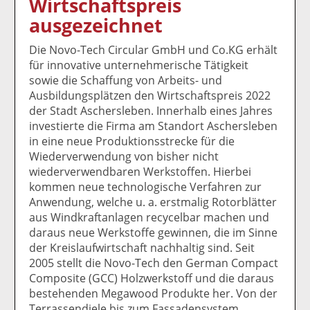
Wirtschaftspreis
k
k
k
k
k
ausgezeichnet
el
el
el
el
el
a
t
a
p
D
Die Novo-Tech Circular GmbH und Co.KG erhält
uf
wi
uf
er
ru
für innovative unternehmerische Tätigkeit
F
tt
Li
E
ck
sowie die Schaffung von Arbeits- und
ac
er
n
m
e
Ausbildungsplätzen den Wirtschaftspreis 2022
e
n
k
ai
n
der Stadt Aschersleben. Innerhalb eines Jahres
b
e
l
investierte die Firma am Standort Aschersleben
o
di
v
in eine neue Produktionsstrecke für die
o
n
er
Wiederverwendung von bisher nicht
k
te
se
wiederverwendbaren Werkstoffen. Hierbei
te
il
n
kommen neue technologische Verfahren zur
il
e
d
Anwendung, welche u. a. erstmalig Rotorblätter
e
n
e
aus Windkraftanlagen recycelbar machen und
n
n
daraus neue Werkstoffe gewinnen, die im Sinne
der Kreislaufwirtschaft nachhaltig sind. Seit
2005 stellt die Novo-Tech den German Compact
Composite (GCC) Holzwerkstoff und die daraus
bestehenden Megawood Produkte her. Von der
Terrassendiele bis zum Fassadensystem