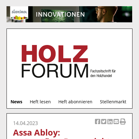
S
News
Heft lesen
Heft abonnieren
Stellenmarkt
u
c
h
14.04.2023
Ar
Ar
Ar
Ar
Ar
e
Assa Abloy:
ti
ti
ti
ti
ti