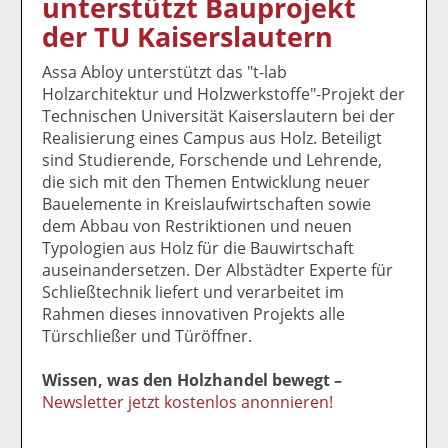
unterstützt Bauprojekt
k
k
k
k
k
der TU Kaiserslautern
el
el
el
el
el
a
t
a
p
D
Assa Abloy unterstützt das "t-lab
uf
wi
uf
er
ru
Holzarchitektur und Holzwerkstoffe"-Projekt der
F
tt
Li
E
ck
Technischen Universität Kaiserslautern bei der
ac
er
n
m
e
Realisierung eines Campus aus Holz. Beteiligt
e
n
k
ai
n
sind Studierende, Forschende und Lehrende,
b
e
l
die sich mit den Themen Entwicklung neuer
o
di
v
Bauelemente in Kreislaufwirtschaften sowie
o
n
er
dem Abbau von Restriktionen und neuen
k
te
se
Typologien aus Holz für die Bauwirtschaft
te
il
n
auseinandersetzen. Der Albstädter Experte für
il
e
d
Schließtechnik liefert und verarbeitet im
e
n
e
Rahmen dieses innovativen Projekts alle
n
n
Türschließer und Türöffner.
Wissen, was den Holzhandel bewegt –
Newsletter jetzt kostenlos anonnieren!