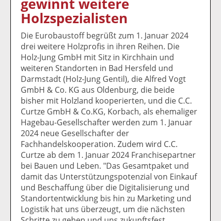
gewinnt weitere
k
k
k
k
k
Holzspezialisten
el
el
el
el
el
a
t
a
p
D
Die Eurobaustoff begrüßt zum 1. Januar 2024
uf
wi
uf
er
ru
drei weitere Holzprofis in ihren Reihen. Die
F
tt
Li
E
ck
Holz-Jung GmbH mit Sitz in Kirchhain und
ac
er
n
m
e
weiteren Standorten in Bad Hersfeld und
e
n
k
ai
n
Darmstadt (Holz-Jung Gentil), die Alfred Vogt
b
e
l
GmbH & Co. KG aus Oldenburg, die beide
o
di
v
bisher mit Holzland kooperierten, und die C.C.
o
n
er
Curtze GmbH & Co.KG, Korbach, als ehemaliger
k
te
se
Hagebau-Gesellschafter werden zum 1. Januar
te
il
n
2024 neue Gesellschafter der
il
e
d
Fachhandelskooperation. Zudem wird C.C.
e
n
e
Curtze ab dem 1. Januar 2024 Franchisepartner
n
n
bei Bauen und Leben. "Das Gesamtpaket und
damit das Unterstützungspotenzial von Einkauf
und Beschaffung über die Digitalisierung und
Standortentwicklung bis hin zu Marketing und
Logistik hat uns überzeugt, um die nächsten
Schritte zu gehen und uns zukunftsfest