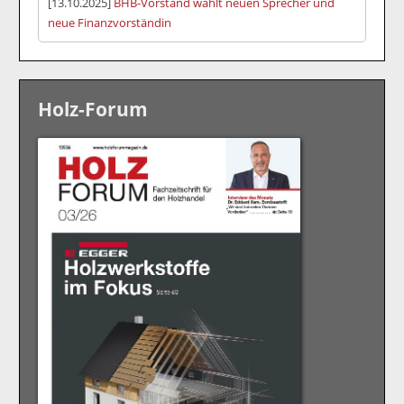
[13.10.2025]
BHB-Vorstand wählt neuen Sprecher und
neue Finanzvorständin
Holz-Forum