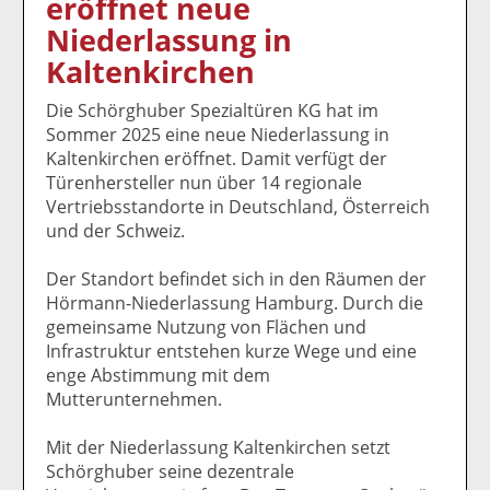
eröffnet neue
k
k
k
k
k
Niederlassung in
el
el
el
el
el
a
t
a
p
D
Kaltenkirchen
uf
wi
uf
er
ru
F
tt
Li
E
ck
Die Schörghuber Spezialtüren KG hat im
ac
er
n
m
e
Sommer 2025 eine neue Niederlassung in
e
n
k
ai
n
Kaltenkirchen eröffnet. Damit verfügt der
b
e
l
Türenhersteller nun über 14 regionale
o
di
v
Vertriebsstandorte in Deutschland, Österreich
o
n
er
und der Schweiz.
k
te
se
te
il
n
Der Standort befindet sich in den Räumen der
il
e
d
Hörmann-Niederlassung Hamburg. Durch die
e
n
e
gemeinsame Nutzung von Flächen und
n
n
Infrastruktur entstehen kurze Wege und eine
enge Abstimmung mit dem
Mutterunternehmen.
Mit der Niederlassung Kaltenkirchen setzt
Schörghuber seine dezentrale