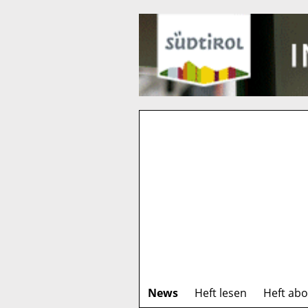
News
Heft lesen
Heft ab