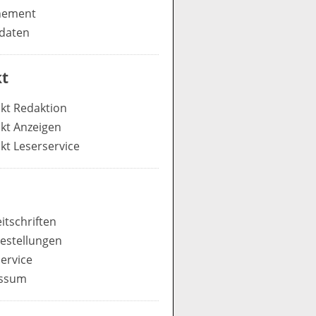
nement
daten
t
kt Redaktion
kt Anzeigen
kt Leserservice
itschriften
estellungen
ervice
ssum