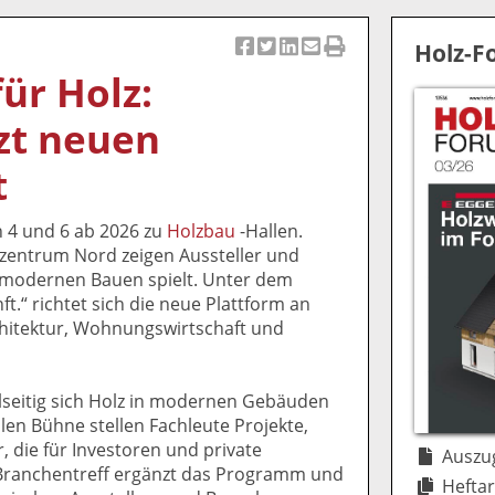
Holz-
Ar
Ar
Ar
Ar
Ar
ür Holz:
ti
ti
ti
ti
ti
k
k
k
k
k
zt neuen
el
el
el
el
el
a
t
a
p
D
t
uf
wi
uf
er
ru
F
tt
Li
E
ck
 4 und 6 ab 2026 zu
Holzbau
-Hallen.
ac
er
n
m
e
entrum Nord zeigen Aussteller und
e
n
k
ai
n
m modernen Bauen spielt. Unter dem
b
e
l
t.“ richtet sich die neue Plattform an
o
di
v
hitektur, Wohnungswirtschaft und
o
n
er
k
te
se
te
il
n
ielseitig sich Holz in modernen Gebäuden
il
e
d
alen Bühne stellen Fachleute Projekte,
e
n
e
, die für Investoren und private
n
n
Auszug
 Branchentreff ergänzt das Programm und
Heftar