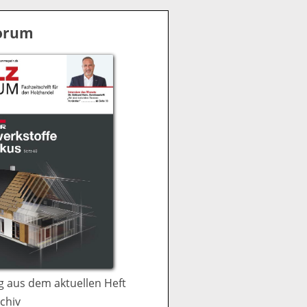
S
u
Forum
c
h
e
 aus dem aktuellen Heft
chiv