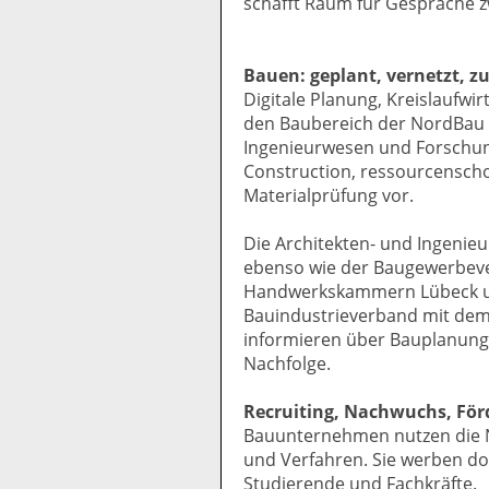
schafft Raum für Gespräche z
Bauen: geplant, vernetzt, z
Digitale Planung, Kreislaufwi
den Baubereich der NordBau 2
Ingenieurwesen und Forschung 
Construction, ressourcensc
Materialprüfung vor.
Die Architekten- und Ingenieu
ebenso wie der Baugewerbeve
Handwerkskammern Lübeck un
Bauindustrieverband mit dem
informieren über Bauplanung
Nachfolge.
Recruiting, Nachwuchs, Fö
Bauunternehmen nutzen die N
und Verfahren. Sie werben d
Studierende und Fachkräfte.