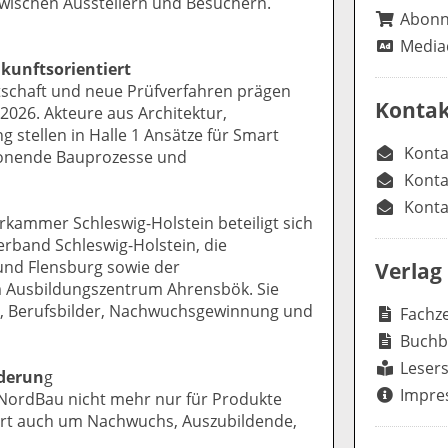
wischen Ausstellern und Besuchern.
Abon
Media
ukunftsorientiert
rtschaft und neue Prüfverfahren prägen
Kontak
026. Akteure aus Architektur,
stellen in Halle 1 Ansätze für Smart
Konta
honende Bauprozesse und
Konta
Konta
rkammer Schleswig-Holstein beteiligt sich
rband Schleswig-Holstein, die
d Flensburg sowie der
Verlag
 Ausbildungszentrum Ahrensbök. Sie
, Berufsbilder, Nachwuchsgewinnung und
Fachze
Buchb
Lesers
rderun
g
Impre
ordBau nicht mehr nur für Produkte
ort auch um Nachwuchs, Auszubildende,