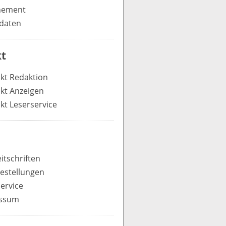
nement
daten
t
kt Redaktion
kt Anzeigen
kt Leserservice
itschriften
estellungen
ervice
ssum