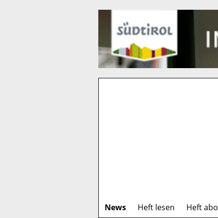
News
Heft lesen
Heft ab