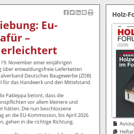
Holz-
Ar
Ar
Ar
Ar
Ar
iebung: Eu-
ti
ti
ti
ti
ti
k
k
k
k
k
afür –
el
el
el
el
el
a
t
a
p
D
erleichtert
uf
wi
uf
er
ru
F
tt
Li
E
ck
19. November einer einjährigen
ac
er
n
m
e
 über entwaldungsfreie Lieferketten
e
n
k
ai
n
ralverband Deutsches Baugewerbe (ZDB)
b
e
l
nal für das Handwerk und den Mittelstand.
o
di
v
o
n
er
ix Pakleppa betont, dass die
k
te
se
spflichten vor allem kleinere und
te
il
n
tet hätten. Die nun beschlossene
il
e
d
ag an die EU-Kommission, bis April 2026
e
n
e
, gehen in die richtige Richtung.
n
n
Auszug
Heftar