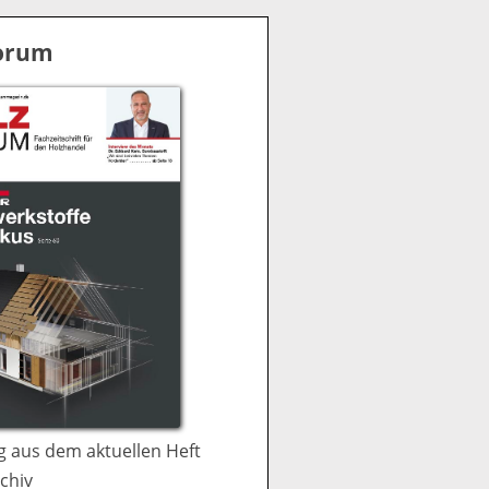
S
u
Forum
c
h
e
 aus dem aktuellen Heft
chiv