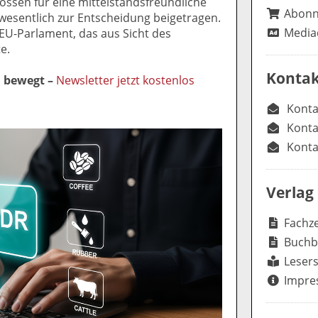
ossen für eine mittelstandsfreundliche
Abon
wesentlich zur Entscheidung beigetragen.
Media
 EU-Parlament, das aus Sicht des
e.
Kontak
l bewegt –
Newsletter jetzt kostenlos
Konta
Konta
Konta
Verlag
Fachze
Buchb
Lesers
Impre