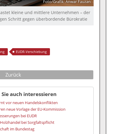
Foto/Grafik: Anwar Fauzan
astet kleine und mittlere Unternehmen – der
igen Schritt gegen überbordende Bürokratie
ung
EUDR-Verschiebung
Zurück
 Sie auch interessieren
rnt vor neuen Handelskonflikten
eren neue Vorlage der EU-Kommission
besserungen bei EUDR
Holzhandel bei Sorgfaltspflicht
schaft im Bundestag