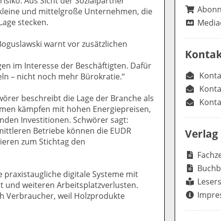
siko. Aus Sicht der Sozialpartner
Abon
kleine und mittelgroße Unternehmen, die
Lage stecken.
Media
Boguslawski warnt vor zusätzlichen
Kontak
en im Interesse der Beschäftigten. Dafür
Konta
ln – nicht noch mehr Bürokratie.“
Konta
rer beschreibt die Lage der Branche als
Konta
hmen kämpfen mit hohen Energiepreisen,
nden Investitionen. Schwörer sagt:
 mittleren Betriebe können die EUDR
Verlag
kieren zum Stichtag den
Fachze
Buchb
praxistaugliche digitale Systeme mit
Lesers
t und weiteren Arbeitsplatzverlusten.
Impre
h Verbraucher, weil Holzprodukte