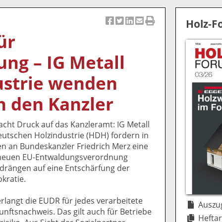
Holz-
Ar
Ar
Ar
Ar
Ar
ür
ti
ti
ti
ti
ti
k
k
k
k
k
ng – IG Metall
el
el
el
el
el
a
t
a
p
D
ustrie wenden
uf
wi
uf
er
ru
F
tt
Li
E
ck
an den Kanzler
ac
er
n
m
e
e
n
k
ai
n
cht Druck auf das Kanzleramt: IG Metall
b
e
l
utschen Holzindustrie (HDH) fordern in
o
di
v
 an Bundeskanzler Friedrich Merz eine
o
n
er
 neuen EU-Entwaldungsverordnung
k
te
se
drängen auf eine Entschärfung der
te
il
n
kratie.
il
e
d
e
n
e
langt die EUDR für jedes verarbeitete
n
n
Auszug
nftsnachweis. Das gilt auch für Betriebe
Heftar