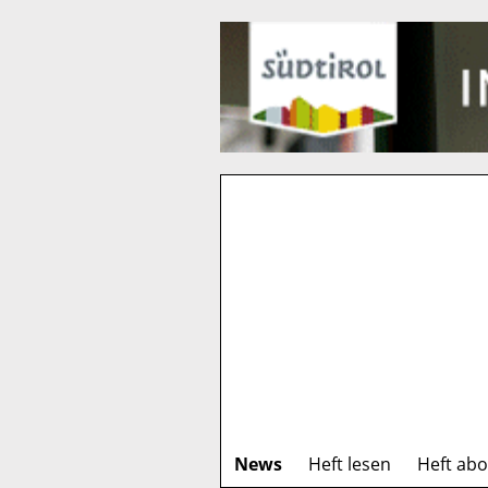
News
Heft lesen
Heft ab