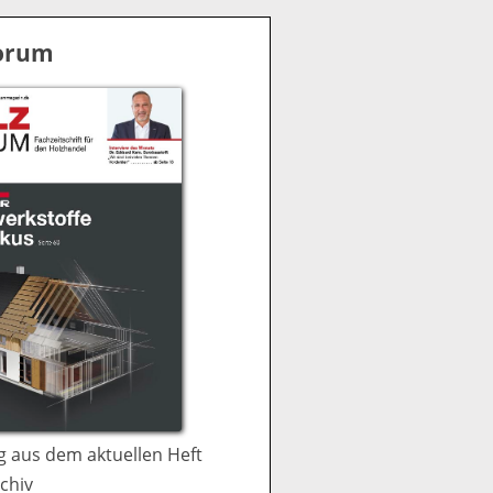
S
u
Forum
c
h
e
 aus dem aktuellen Heft
chiv