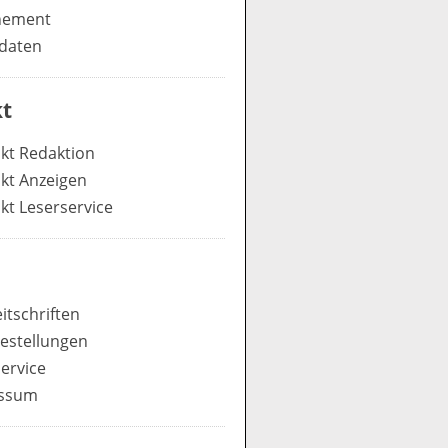
nement
daten
t
kt Redaktion
kt Anzeigen
kt Leserservice
itschriften
estellungen
ervice
ssum